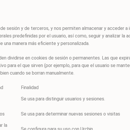
 de sesión y de terceros, y nos permiten almacenar y acceder a in
rales predefinidas por el usuario, así como, seguir y analizar la 
de una manera más eficiente y personalizada.
en dividirse en cookies de sesión o permanentes. Las que expira
vo para el que sirven (por ejemplo, para que el usuario se mante
en cuando se borran manualmente.
ad
Finalidad
Se usa para distinguir usuarios y sesiones.
tos
Se usa para determinar nuevas sesiones o visitas
ar la
Se configura para su uso con Urchin